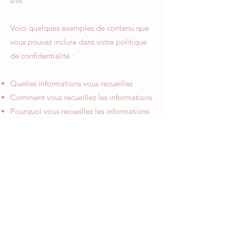
site.
Voici quelques exemples de contenu que
vous pouvez inclure dans votre politique
de confidentialité :
Quelles informations vous recueillez
Comment vous recueillez les informations
Pourquoi vous recueillez les informations
Avec qui vous partagez les informations
Où sont stockées les informations
Combien de temps vous conservez les
informations
Comment vous protégez les informations
Les modifications ou mises à jour de la
Politique de confidentialité.